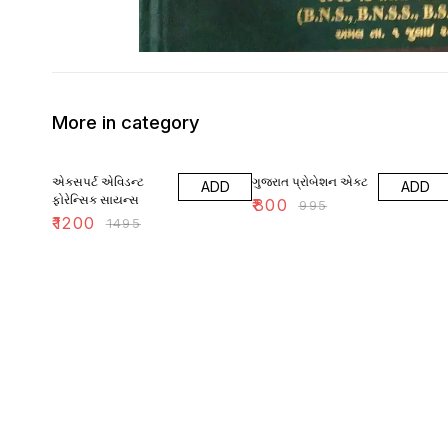
More in category
20% OFF
20% OFF
એક્સપર્ટ એવિડન્ટ
ગુજરાત પ્રોબેશન એક્ટ
ADD
ADD
ફોરેન્સિક સાયન્સ
₹
800
₹
995
₹
1200
₹
1495