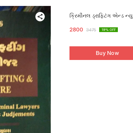
ક્રિમીનલ ડ્રાફ્ટિંગ એન્ડ ન્ય
2800
3475
19
% OFF
Buy Now