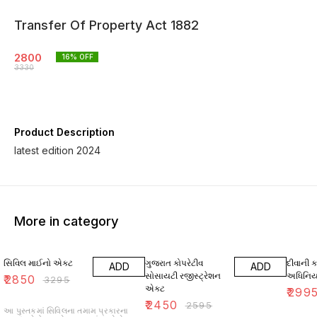
Transfer Of Property Act 1882
2800
16
% OFF
3330
Product Description
latest edition 2024
More in category
14% OFF
6% OFF
14% O
સિવિલ માઈનો એક્ટ
ગુજરાત કોપરેટીવ
દીવાની કા
ADD
ADD
સોસાયટી રજીસ્ટ્રેશન
અધિનિય
₹
2850
₹
3295
એક્ટ
₹
299
₹
2450
₹
2595
આ પુસ્તકમાં સિવિલના તમામ પ્રકારના