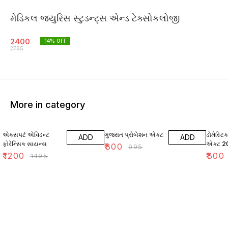
મેડિકલ જ્યુરિસ સ્ટુડન્ટ્સ એન્ડ ટેક્સોકલોજી
2400
14
% OFF
2785
More in category
20% OFF
20% OFF
11% OF
એક્સપર્ટ એવિડન્ટ
ગુજરાત પ્રોબેશન એક્ટ
ડોમેસ્ટિ
ADD
ADD
ફોરેન્સિક સાયન્સ
એક્ટ 20
₹
800
₹
995
₹
1200
₹
800
₹
1495