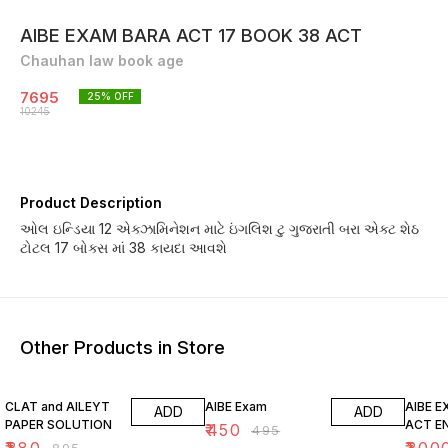
AIBE EXAM BARA ACT 17 BOOK 38 ACT
Chauhan law book age
7695
25
% OFF
10245
Product Description
ઓલ ઇન્ડિયા 12 એક્ઝામિનેશન માટે ઇંગલિશ ટુ ગુજરાતી બરા એક્ટ શેઠ
ટોટલ 17 બોક્સ માં 38 કાયદા આવશે
Other Products in Store
2% OFF
9% OFF
7% OF
CLAT and AILEYT
AIBE Exam
AIBE 
ADD
ADD
PAPER SOLUTION
ACT E
₹
450
₹
495