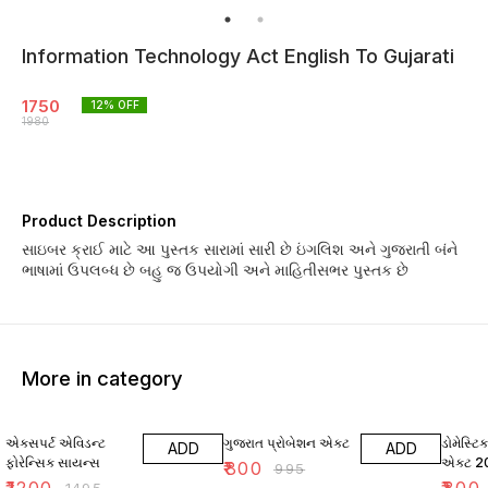
Information Technology Act English To Gujarati
1750
12
% OFF
1980
Product Description
સાઇબર ક્રાઈ માટે આ પુસ્તક સારામાં સારી છે ઇંગલિશ અને ગુજરાતી બંને
ભાષામાં ઉપલબ્ધ છે બહુ જ ઉપયોગી અને માહિતીસભર પુસ્તક છે
More in category
20% OFF
20% OFF
11% OF
એક્સપર્ટ એવિડન્ટ
ગુજરાત પ્રોબેશન એક્ટ
ડોમેસ્ટિ
ADD
ADD
ફોરેન્સિક સાયન્સ
એક્ટ 20
₹
800
₹
995