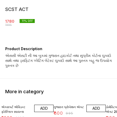
SCST ACT
1780
11
% OFF
1995
Product Description
એસસી એસટી ની આ બુકમાં ગુજરાત હાઇકોર્ટ તથા સુપ્રીમ કોર્ટના ચુકાદો
સાથે તથા ડ્રાફ્ટિંગ પ્લેટિંગ લેટેસ્ટ ચુકાદો સાથે આ પુસ્તક બહુ જ ઉપયોગ
પુસ્તક છે
More in category
20% OFF
20% OFF
11% OF
એક્સપર્ટ એવિડન્ટ
ગુજરાત પ્રોબેશન એક્ટ
ડોમેસ્ટિ
ADD
ADD
ફોરેન્સિક સાયન્સ
એક્ટ 20
₹
800
₹
995