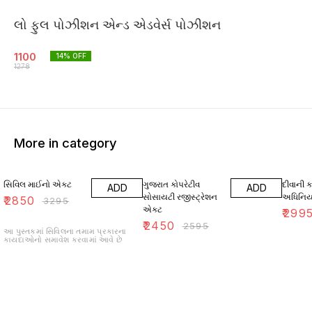
લો ફુલ પોઝીશન એન્ડ એડવેર્સ પોઝીશન
1100
14
% OFF
1278
More in category
14% OFF
6% OFF
14% O
સિવિલ માઈનો એક્ટ
ગુજરાત કોપરેટીવ
દીવાની કા
ADD
ADD
સોસાયટી રજીસ્ટ્રેશન
અધિનિય
₹
2850
₹
3295
એક્ટ
₹
299
₹
2450
₹
2595
આ પુસ્તકમાં સિવિલના તમામ પ્રકારના
કાયદાઓનો સમાવેશ કરવામાં આવે છે