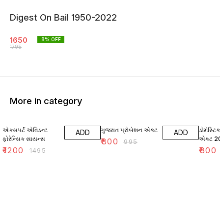
Digest On Bail 1950-2022
1650
8
% OFF
1795
More in category
20% OFF
20% OFF
11% OF
એક્સપર્ટ એવિડન્ટ
ગુજરાત પ્રોબેશન એક્ટ
ડોમેસ્ટિ
ADD
ADD
ફોરેન્સિક સાયન્સ
એક્ટ 20
₹
800
₹
995
₹
1200
₹
800
₹
1495