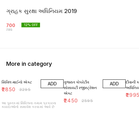
ગ્રાહક સુરક્ષા અધિનિયમ 2019
700
12
% OFF
795
More in category
14% OFF
6% OFF
14% O
સિવિલ માઈનો એક્ટ
ગુજરાત કોપરેટીવ
દીવાની કા
ADD
ADD
સોસાયટી રજીસ્ટ્રેશન
અધિનિય
₹
2850
₹
3295
એક્ટ
₹
299
₹
2450
₹
2595
આ પુસ્તકમાં સિવિલના તમામ પ્રકારના
કાયદાઓનો સમાવેશ કરવામાં આવે છે