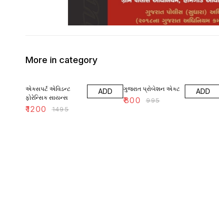
More in category
20% OFF
20% OFF
એક્સપર્ટ એવિડન્ટ
ગુજરાત પ્રોબેશન એક્ટ
ADD
ADD
ફોરેન્સિક સાયન્સ
₹
800
₹
995
₹
1200
₹
1495