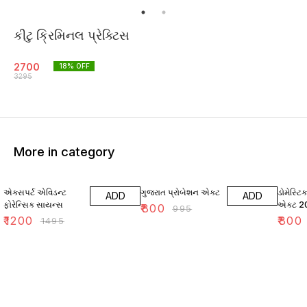
કીટુ ક્રિમિનલ પ્રેક્ટિસ
2700
18
% OFF
3295
More in category
20% OFF
20% OFF
11% OF
એક્સપર્ટ એવિડન્ટ
ગુજરાત પ્રોબેશન એક્ટ
ડોમેસ્ટિ
ADD
ADD
ફોરેન્સિક સાયન્સ
એક્ટ 20
₹
800
₹
995
₹
1200
₹
800
₹
1495