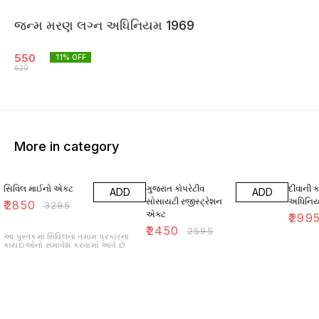
જન્મ મરણ લગ્ન અધિનિયમ 1969
550
11
% OFF
620
More in category
14% OFF
6% OFF
14% O
સિવિલ માઈનો એક્ટ
ગુજરાત કોપરેટીવ
દીવાની કા
ADD
ADD
સોસાયટી રજીસ્ટ્રેશન
અધિનિય
₹
2850
₹
3295
એક્ટ
₹
299
₹
2450
₹
2595
આ પુસ્તકમાં સિવિલના તમામ પ્રકારના
કાયદાઓનો સમાવેશ કરવામાં આવે છે