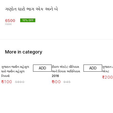
ગણોત ધારો ભાગ એક અને બે
6500
10
% OFF
7200
More in category
13% OFF
5% OFF
7% OF
ગુજરાત જમીન મહેસુલ
રીયલ એસ્ટેટ વીનિયમ
ગુજરાત 
ADD
ADD
ધારો જમીન મહેસુલ
અને વિકાસ અધિનિયમ
એક્ટ
નિયમો
2016
₹
120
₹
5100
₹
900
₹
5890
₹
945