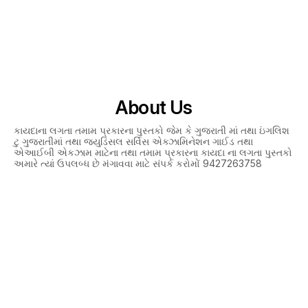
About Us
કાયદાના લગતા તમામ પ્રકારના પુસ્તકો જેમ કે ગુજરાતી માં તથા ઇંગલિશ
ટુ ગુજરાતીમાં તથા જ્યુડિસલ સર્વિસ એક્ઝામિનેશન ગાઈડ તથા
એઆઈબી એકઝામ માટેના તથા તમામ પ્રકારના કાયદા ના લગતા પુસ્તકો
અમારે ત્યાં ઉપલબ્ધ છે મંગાવવા માટે સંપર્ક કરોમોં 9427263758